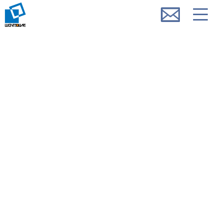
コ
ナ
メ
ン
ビ
ニ
テ
ゲ
ュ
ン
ー
ー
ツ
シ
を
へ
ョ
開
ス
ン
く
キ
に
ッ
移
プ
動